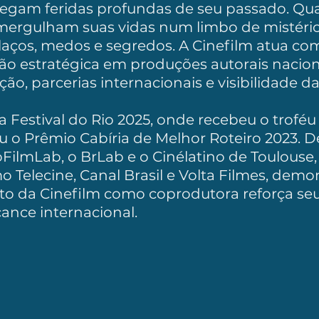
rregam feridas profundas de seu passado. Qu
mergulham suas vidas num limbo de mistério
 laços, medos e segredos. A Cinefilm atua c
ão estratégica em produções autorais nacion
ão, parcerias internacionais e visibilidade da
na Festival do Rio 2025, onde recebeu o trofé
u o Prêmio Cabíria de Melhor Roteiro 2023. 
FilmLab, o BrLab e o Cinélatino de Toulouse,
elecine, Canal Brasil e Volta Filmes, demo
ento da Cinefilm como coprodutora reforça s
cance internacional.