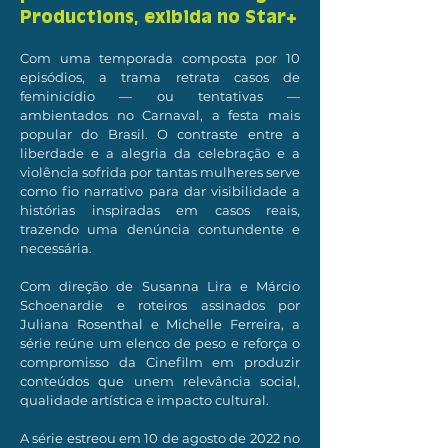
Productions, exibida no Star+
Com uma temporada composta por 10
episódios, a trama retrata casos de
feminicídio — ou tentativas —
ambientados no Carnaval, a festa mais
popular do Brasil. O contraste entre a
liberdade e a alegria da celebração e a
violência sofrida por tantas mulheres serve
como fio narrativo para dar visibilidade a
histórias inspiradas em casos reais,
trazendo uma denúncia contundente e
necessária.
Com direção de Susanna Lira e Márcio
Schoenardie e roteiros assinados por
Juliana Rosenthal e Michelle Ferreira, a
série reúne um elenco de peso e reforça o
compromisso da Cinefilm em produzir
conteúdos que unem relevância social,
qualidade artística e impacto cultural.
A série estreou em 10 de agosto de 2022 no