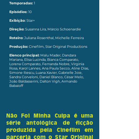
Temporadas:
1
Episódios:
10
Exibição:
Star+
Direção:
Susanna Lira, Márcio Schoenardie
Roteiro:
Juliana Rosenthal, Michelle Ferreira
Produção:
Cinefilm, Star Original Productions
Elenco principal:
Malu Mader, Dandara
Mariana, Elisa Lucinda, Bianca Comparato,
Lorena Comparato, Fernanda Nobre, Virginia
Rosa, Karol Lannes, Ana Paula Secco, Aline Dias,
Simone Iliescu, Luana Xavier, Gabrielle Joie,
Sandra Corveloni, Daniel Blanco, César Melo,
João Baldasserini, Dalton Vigh, Armando
Babaioff
Não Foi Minha Culpa é uma
série antológica de ficção
produzida pela Cinefilm em
parceria com o Star Original