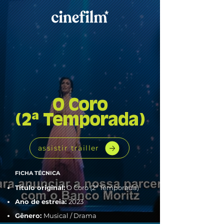
O Coro
(2ª Temporada)
assistir trailler
FICHA TÉCNICA
Título original:
O Coro (2ª Temporada)
Ano de estreia:
2023
Gênero:
Musical / Drama