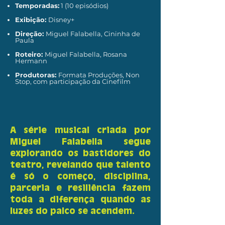
Temporadas:
1 (10 episódios)
Exibição:
Disney+
Direção:
Miguel Falabella, Cininha de
Paula
Roteiro:
Miguel Falabella, Rosana
Hermann
Produtoras:
Formata Produções, Non
Stop, com participação da Cinefilm
A série musical criada por
Miguel Falabella segue
explorando os bastidores do
teatro, revelando que talento
é só o começo, disciplina,
parceria e resiliência fazem
toda a diferença quando as
luzes do palco se acendem.