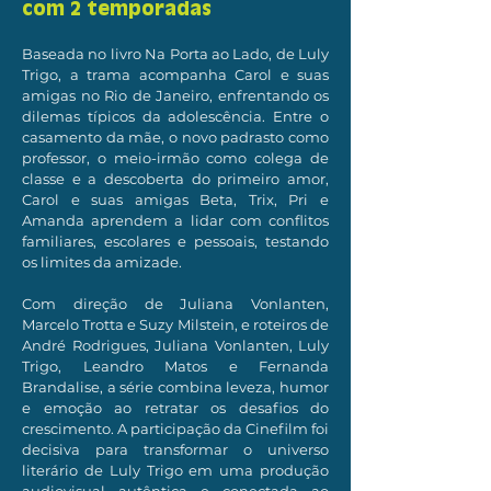
com 2 temporadas
Baseada no livro Na Porta ao Lado, de Luly
Trigo, a trama acompanha Carol e suas
amigas no Rio de Janeiro, enfrentando os
dilemas típicos da adolescência. Entre o
casamento da mãe, o novo padrasto como
professor, o meio-irmão como colega de
classe e a descoberta do primeiro amor,
Carol e suas amigas Beta, Trix, Pri e
Amanda aprendem a lidar com conflitos
familiares, escolares e pessoais, testando
os limites da amizade.
Com direção de Juliana Vonlanten,
Marcelo Trotta e Suzy Milstein, e roteiros de
André Rodrigues, Juliana Vonlanten, Luly
Trigo, Leandro Matos e Fernanda
Brandalise, a série combina leveza, humor
e emoção ao retratar os desafios do
crescimento. A participação da Cinefilm foi
decisiva para transformar o universo
literário de Luly Trigo em uma produção