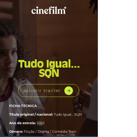
Tudo Igual...
SQN
assistir trailler
FICHA TÉCNICA
Título original / nacional:
Tudo Igual… SQN
Ano de estreia:
2022
Gênero:
Ficção / Drama / Comédia Teen