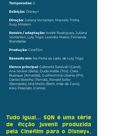
Temporadas:
2
Exibição:
Disney+
Direção:
Juliana Vonlanten, Marcelo Trotta,
Suzy Milstein
Roteiro / adaptação:
André Rodrigues, Juliana
Vonlanten, Luly Trigo, Leandro Matos, Fernanda
Brandalise
Produção:
Cinefilm
Baseado em:
Na Porta ao Lado, de Luly Trigo
Elenco principal:
Gabriella Saraivah (Carol),
Ana Jeckel (Beta), Duda Matte (Trix), Clara
Buarque (Amanda), Guilhermina Libanio (Pri),
Daniel Botelho (Tomás), Ronald Sotto
(Bernardo), Miá Mello (Beth, mãe de Carol),
Kiko Pissolato (Carlos)
Tudo Igual… SQN é uma série
de ficção juvenil produzida
pela Cinefilm para o Disney+,