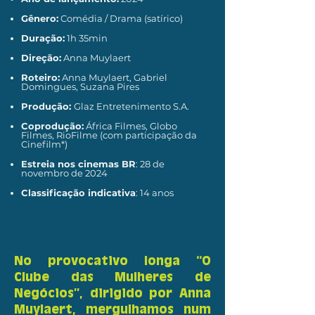
Gênero:
Comédia / Drama (satírico)
Duração:
1h 35min
Direção:
Anna Muylaert
Roteiro:
Anna Muylaert, Gabriel
Domingues, Suzana Pires
Produção:
Glaz Entretenimento S.A.
Coprodução:
África Filmes, Globo
Filmes, RioFilme (com participação da
Cinefilm*)
Estreia nos cinemas BR
: 28 de
novembro de 2024
Classificação indicativa
: 14 anos
No provocativo longa “O
Clube das Mulheres de
Negócios”, dirigido por Anna
Muylaert, mergulhamos num