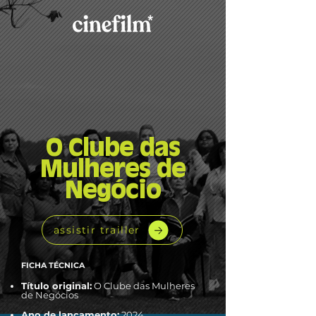
O Clube das
Mulheres de
Negócio
assistir trailler
FICHA TÉCNICA
Título original:
O Clube das Mulheres
de Negócios
Ano de lançamento:
2024