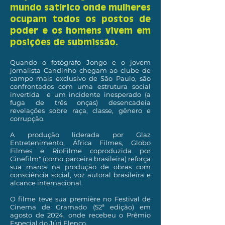
mundo satírico onde mulheres
ocupam todos os postos de
poder e os homens vivem em
posições de submissão.
Quando o fotógrafo Jongo e o jovem
jornalista Candinho chegam ao clube de
campo mais exclusivo de São Paulo, são
confrontados com uma estrutura social
invertida e um incidente inesperado (a
fuga de três onças) desencadeia
revelações sobre raça, classe, gênero e
corrupção.
A produção liderada por Glaz
Entretenimento, África Filmes, Globo
Filmes e RioFilme coproduzida por
Cinefilm* (como parceira brasileira) reforça
sua marca na produção de obras com
consciência social, voz autoral brasileira e
alcance internacional.
O filme teve sua première no Festival de
Cinema de Gramado (52ª edição) em
agosto de 2024, onde recebeu o Prêmio
Especial do Júri Elenco.